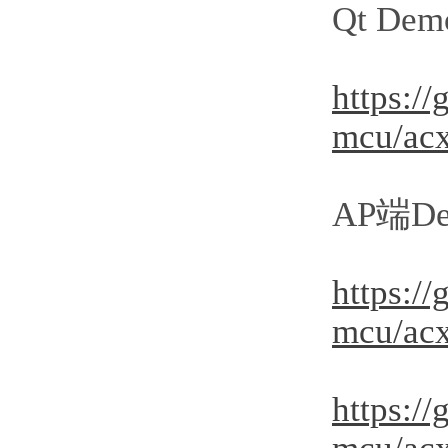
Qt D
https:/
mcu/acx
AP端D
https:/
mcu/ac
https:/