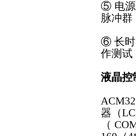
⑤ 电
脉冲群
⑥ 长
作测试
液晶控
ACM
器（L
（CO