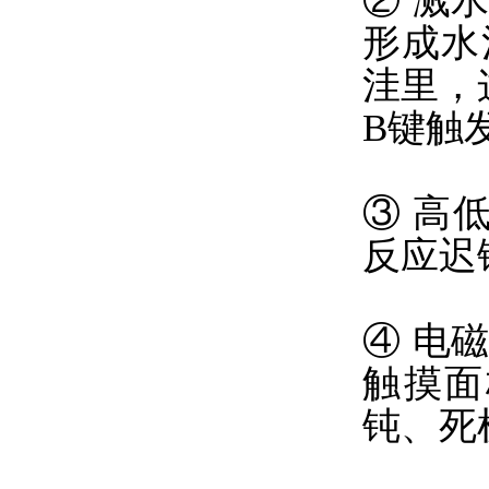
② 溅
形成水
洼里，
B键触
③ 高
反应迟
④ 电
触摸面
钝、死