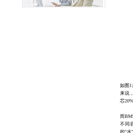
如图
来说
芯20
而B
不同
的“