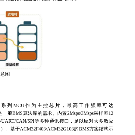
示意图
2G103系列MCU作为主控芯片，最高工作频率可达
，满足一般BMS算法库的需求。内置2Msps/3Msps采样率12
ART/CAN/SPI等多种通讯接口，足以应对大多数应
于ACM32F403/ACM32G103的BMS方案结构示