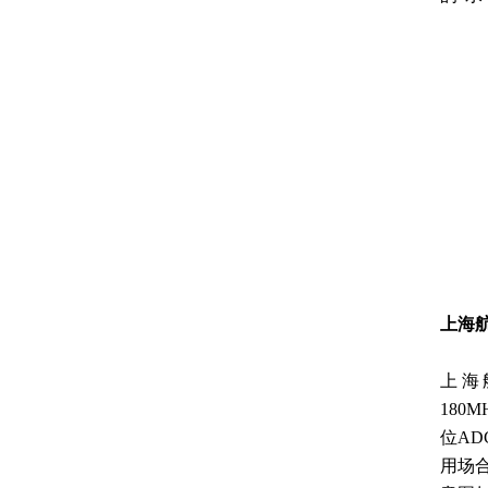
上海
上海
180
位AD
用场合