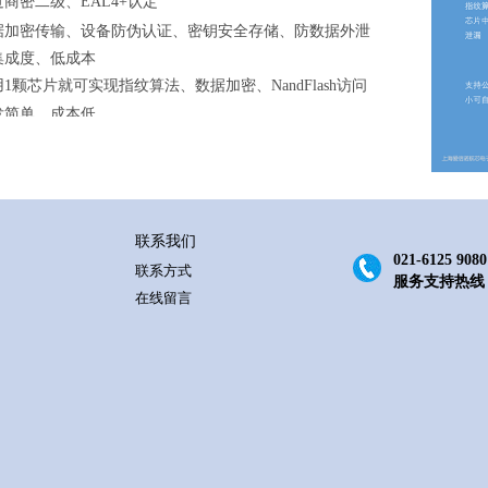
过商密二级、EAL4+认定
、
、
据加密传输
设备防伪认证
密钥安全存储、防数据外泄
集成度、低成本
用
1
颗芯片就可实现指纹算法、数据加密、
NandFlash
访问
发简单，成本低
联系我们
021-6125 9080
联系方式
服务支持热线
在线留言