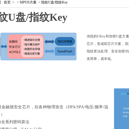
置
:
首页
>
>
MPOS方案
>
指纹U盘/指纹Key
纹U盘/指纹Key
传统的
UKey
和加密
U
盘方
芯片，形成双芯片方案，双
指纹算法处理、安全加密功
发简单，成本低。
用金融级安全芯片，抗各种物理攻击（
DPA/SPA/
电压
/
频率
/
温
.
）
持全系列密码算法