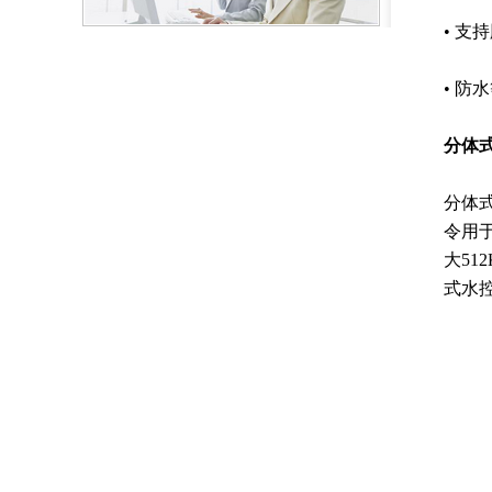
• 
• 防水
分体
分体式
令用
大51
式水