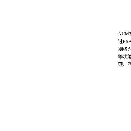
ACM
过E
则将
等功能
额、