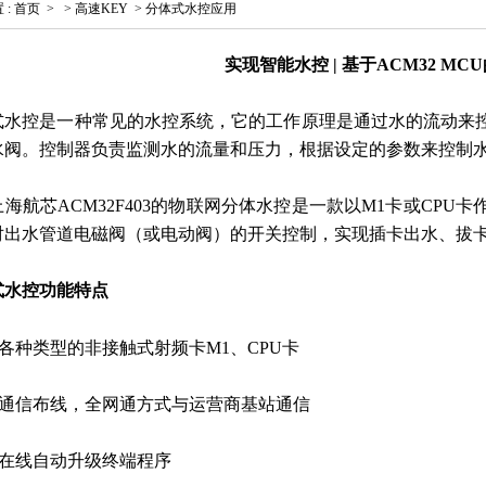
置
:
首页
>
>
高速KEY
>
分体式水控应用
实现智能水控 | 基于ACM32 M
式水控是一种常见的水控系统，它的工作原理是通过水的流动来
水阀。控制器负责监测水的流量和压力，根据设定的参数来控制
上海航芯ACM32F403的物联网分体水控是一款以M1卡或CP
对出水管道电磁阀（或电动阀）的开关控制，实现插卡出水、拔
式水控功能特点
持各种类型的非接触式射频卡M1、CPU卡
无需通信布线，全网通方式与运营商基站通信
持在线自动升级终端程序