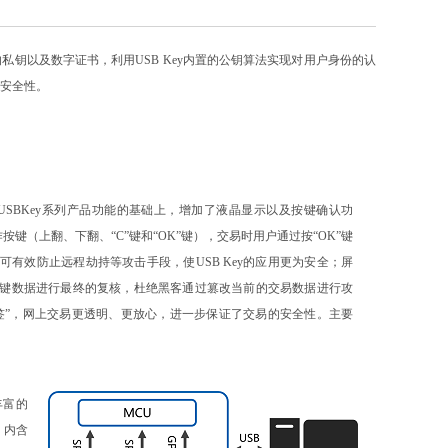
的私钥以及数字证书，利用USB Key内置的公钥算法实现对用户身份的认
安全性。
代USBKey系列产品功能的基础上，增加了液晶显示以及按键确认功
按键（上翻、下翻、“C”键和“OK”键），交易时用户通过按“OK”键
可有效防止远程劫持等攻击手段，使USB Key的应用更为安全；屏
键数据进行最终的复核，杜绝黑客通过篡改当前的交易数据进行攻
签”，网上交易更透明、更放心，进一步保证了交易的安全性。主要
丰富的
法，内含