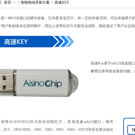
置
:
首页
>
>
智能电动牙刷方案
>
高速KEY
Key是一种USB接口的硬件设备。它内置安全芯片，有一定的存储空间，可以存储用户
于用户私钥保存在密码锁中，理论上使用任何方式都无法读取，因此保证了用户认证的
高速Key基于usb2.0
解密运算和签名验签功能。
使用AC4/ACH512作为安全控制芯片， 具有高速usb2.0接口，硬件
A，ECC，DES/3DES，SM1，SM2，SM3，SM4，SSF33等安全算法保证