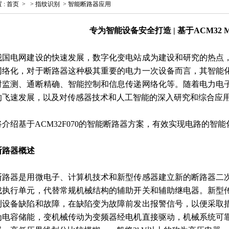
置
:
首页
>
>
指纹识别
>
智能断路器应用
专为智能设备安全打造 | 基于ACM32
我国电网建设的快速发展，数字化变电站成为建设和研究的热点
网络化，对于断路器这种极其重要的电力一次设备而言，其智能
时监测、通断精确、智能控制和信息传递网络化等。随着电力电
的飞速发展，以及对传感器技术和人工智能的深入研究和综合应
将介绍基于ACM32F070的智能断路器方案，有效实现电路的智
断路器概述
断路器是用微电子、计算机技术和新型传感器建立新的断路器二
成执行单元，代替常规机械结构的辅助开关和辅助继电器。新型
测设备缺陷和故障，在缺陷变为故障前发出报警信号，以便采取
为电容储能，变机械传动为变频器经电机直接驱动，机械系统可