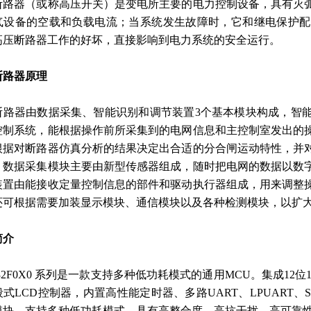
断路器（或称高压开关）是变电所主要的电力控制设备，具有灭
气设备的空载和负载电流；当系统发生故障时，它和继电保护配
高压断路器工作的好坏，直接影响到电力系统的安全运行。
断路器原理
断路器由数据采集、智能识别和调节装置3个基本模块构成，智
控制系统，能根据操作前所采集到的电网信息和主控制室发出的
根据对断路器仿真分析的结果决定出合适的分合闸运动特性，并
；数据采集模块主要由新型传感器组成，随时把电网的数据以数
装置由能接收定量控制信息的部件和驱动执行器组成，用来调整
还可根据需要加装显示模块、通信模块以及各种检测模块，以扩
简介
32F0X0 系列是一款支持多种低功耗模式的通用MCU。集成12位
式LCD控制器，内置高性能定时器、多路UART、LPUART、S
模块，支持多种低功耗模式，具有高整合度、高抗干扰、高可靠