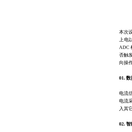
本次
上电
ADC
否触
向操
01. 
电流
电流采
入其
02. 