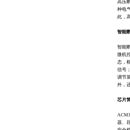
高压
种电
此，
智能
智能
微机
态，
信号
调节
外，
芯片
ACM
器、段
安全