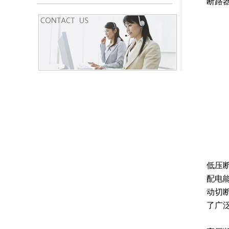
断路
低压
配电
动切
了广