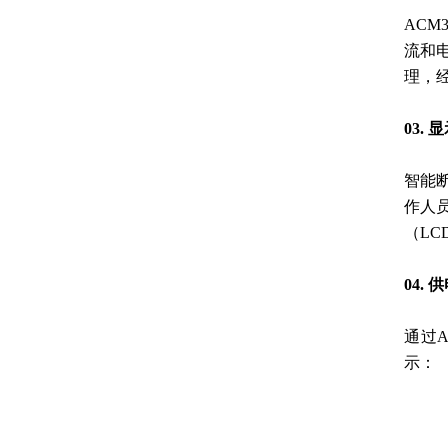
ACM
流和
理，
03. 
智能
作人
（L
04. 
通过A
示：