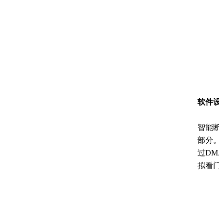
软件
智能
部分
过D
拟看