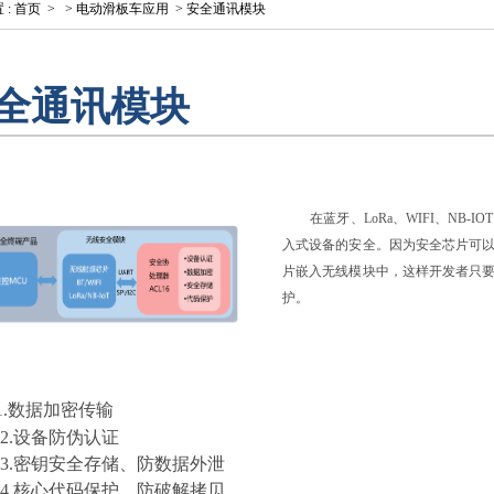
置
:
首页
>
>
电动滑板车应用
>
安全通讯模块
全通讯模块
在蓝牙、
LoRa
、
WIFI
、
NB-IOT
入式设备的安全。因为安全芯片可
片嵌入无线模块中，这样开发者只
护。
1.数据加密传输
.
设备防伪认证
.
密钥安全存储、防数据外泄
.
核心代码保护、防破解拷贝