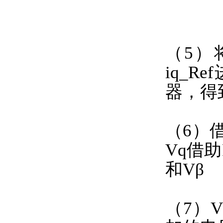
（5）
iq_
器，得
（6）
Vq借助
和Vβ
（7）V