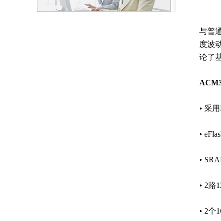
与普
度波
论了基
ACM
• 采
• eF
• S
• 2
• 2