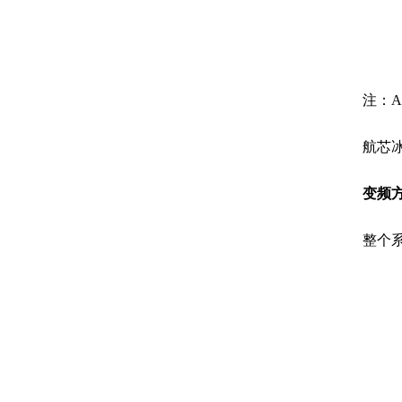
注：A
航芯
变频
整个