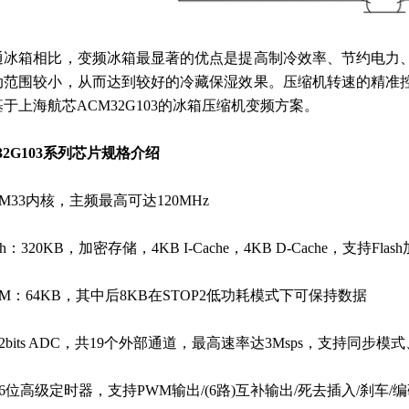
通冰箱相比，变频冰箱最显著的优点是提高制冷效率、节约电力
动范围较小，从而达到较好的冷藏保湿效果。压缩机转速的精准
于上海航芯ACM32G103的冰箱压缩机变频方案。
32G103系列芯片规格介绍
用M33内核，主频最高可达120MHz
lash：320KB，加密存储，4KB I-Cache，4KB D-Cache，支持Fl
RAM：64KB，其中后8KB在STOP2低功耗模式下可保持数据
路12bits ADC，共19个外部通道，最高速率达3Msps，支持同
个16位高级定时器，支持PWM输出/(6路)互补输出/死去插入/刹车/