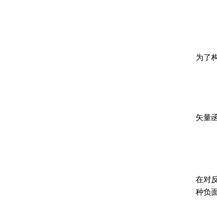
为了
矢量
在对
种负