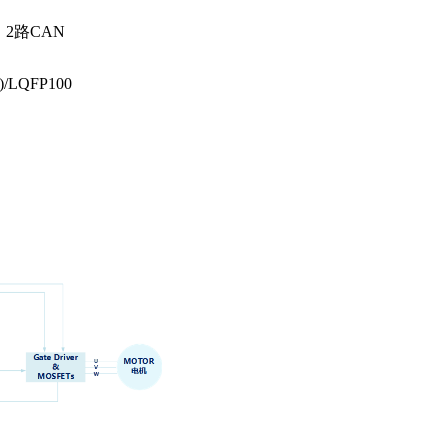
、2路CAN
/LQFP100